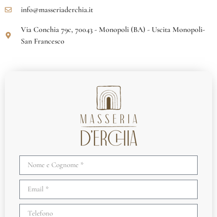
info@masseriaderchia.it
Via Conchia 79c, 70043 - Monopoli (BA) - Uscita Monopoli-
San Francesco