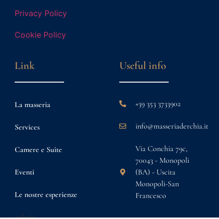
Privacy Policy
Cookie Policy
Link
Useful info
+39 353 3733902
La masseria
info@masseriaderchia.it
Services
Via Conchia 79c,
Camere e Suite
70043 - Monopoli
Eventi
(BA) - Uscita
Monopoli-San
Le nostre esperienze
Francesco
galerie