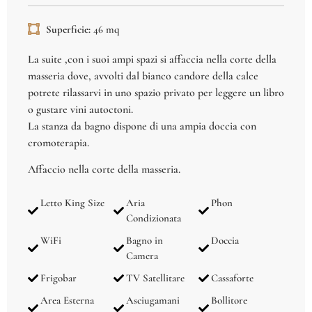
Superficie:
46 mq
La suite ,con i suoi ampi spazi si affaccia nella corte della
masseria dove, avvolti dal bianco candore della calce
potrete rilassarvi in uno spazio privato per leggere un libro
o gustare vini autoctoni.
La stanza da bagno dispone di una ampia doccia con
cromoterapia.
Affaccio nella corte della masseria.
Letto King Size
Aria
Phon
Condizionata
WiFi
Bagno in
Doccia
Camera
Frigobar
TV Satellitare
Cassaforte
Area Esterna
Asciugamani
Bollitore