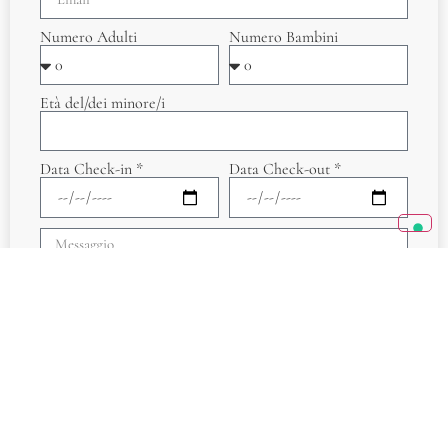
Numero Adulti
Numero Bambini
Età del/dei minore/i
Data Check-in *
Data Check-out *
Accetto
l'informativa sulla Privacy Policy
*
Invia