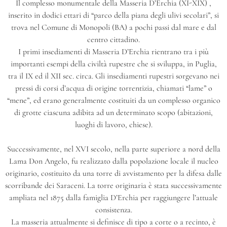
Il complesso monumentale della Masseria D’Erchia (XI-XIX) ,
inserito in dodici ettari di “parco della piana degli ulivi secolari”, si
trova nel Comune di Monopoli (BA) a pochi passi dal mare e dal
centro cittadino.
I primi insediamenti di Masseria D’Erchia rientrano tra i più
importanti esempi della civiltà rupestre che si sviluppa, in Puglia,
tra il IX ed il XII sec. circa. Gli insediamenti rupestri sorgevano nei
pressi di corsi d’acqua di origine torrentizia, chiamati “lame” o
“mene”, ed erano generalmente costituiti da un complesso organico
di grotte ciascuna adibita ad un determinato scopo (abitazioni,
luoghi di lavoro, chiese).
Successivamente, nel XVI secolo, nella parte superiore a nord della
Lama Don Angelo, fu realizzato dalla popolazione locale il nucleo
originario, costituito da una torre di avvistamento per la difesa dalle
scorribande dei Saraceni. La torre originaria è stata successivamente
ampliata nel 1875 dalla famiglia D’Erchia per raggiungere l’attuale
consistenza.
La masseria attualmente si definisce di tipo a corte o a recinto, è