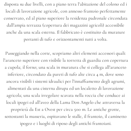
disposta su due livelli, con a piano terra l’abitazione del colono ed i
locali di lavorazione agricole, con annesso frantoio perfettamente
conservato, ed al piano superiore la residenza padronale circondata
dall’ampia terrazza (copertura dei magazzini agricoli) accessibile
anche da una scala esterna. Il fabbricato è costituito da murature
portanti di tufo e orizzontamenti tutti a volta.
Passeggiando nella corte, scopriamo altri elementi accessori quali:
l’aranceto superiore con visibile la torretta di guardia con copertura
a cupola; il forno; una scala in muratura che si collega all’aranceto
inferiore, circondato da pareti di tufo alte circa 4 m, dove sono
ancora visibili i sistemi idraulici per l’innaffiamento degli agrumi,
alimentati da una cisterna dirupa ed un localetto di lavorazione
agricola; una scala irregolare scavata nella roccia che conduce ai
locali ipogei ed all’aveo della Lama Don Angelo che attraversa la
proprietà da Est a Ovest per circa 500 m. Le antiche grotte,
sottostanti la masseria, ospitavano le stalle, il frantoio, il caminetto
ipogeo e i luoghi di riposo degli antichi frantoiani.