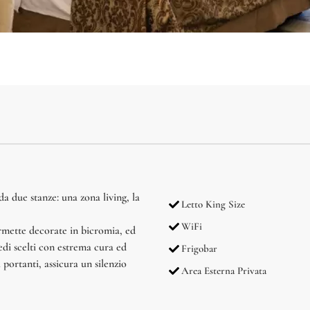
a due stanze: una zona living, la
Letto King Size
WiFi
rmette decorate in bicromia, ed
edi scelti con estrema cura ed
Frigobar
 portanti, assicura un silenzio
Area Esterna Privata