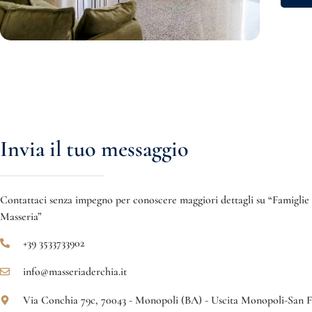
Invia il tuo messaggio
Contattaci senza impegno per conoscere maggiori dettagli su “Famiglie
Masseria”
+39 3533733902
info@masseriaderchia.it
Via Conchia 79c, 70043 - Monopoli (BA) - Uscita Monopoli-San 