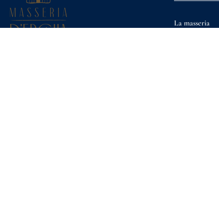
La masseria
Servizi
Camere e Suit
Privacy Policy
Eventi
Cookie Policy
Le nostre espe
Gallery
Promo e Offer
Sostenibilità
Shop