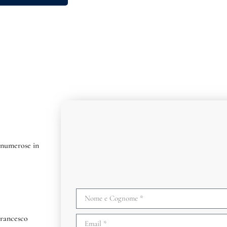
 numerose in
Francesco