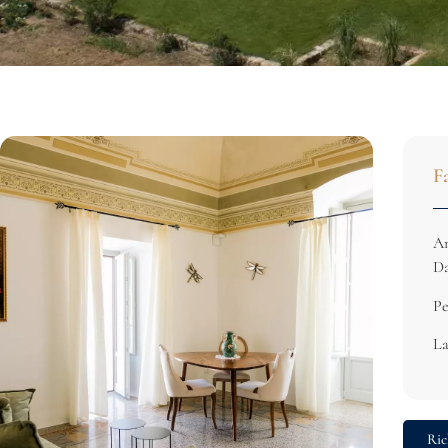
F
Am
Da
Pe
La
Ric