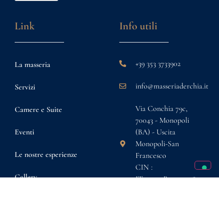
Link
Info utili
+39 353 3733902
La masseria
info@masseriaderchia.it
Servizi
Via Conchia 79c,
Camere e Suite
70043 - Monopoli
Eventi
(BA) - Uscita
Monopoli-San
Le nostre esperienze
Francesco
CIN :
Gallery
IT072030B400051587
Promo e Offerte