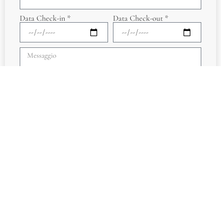
Data Check-in *
Data Check-out *
Accetto
l'informativa sulla Privacy Policy
*
Invia