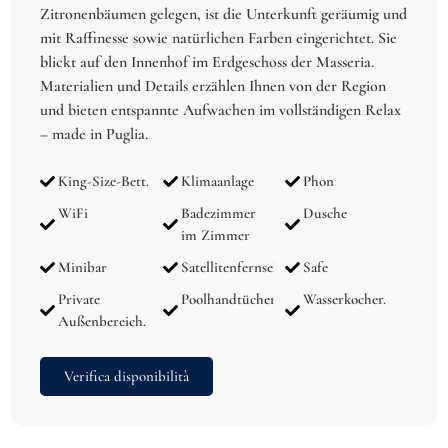
Zitronenbäumen gelegen, ist die Unterkunft geräumig und
mit Raffinesse sowie natürlichen Farben eingerichtet. Sie
blickt auf den Innenhof im Erdgeschoss der Masseria.
Materialien und Details erzählen Ihnen von der Region
und bieten entspannte Aufwachen im vollständigen Relax
– made in Puglia.
King-Size-Bett.
Klimaanlage
Phon
WiFi
Badezimmer
Dusche
im Zimmer
Minibar
Satellitenfernsehen
Safe
Private
Poolhandtücher
Wasserkocher.
Außenbereich.
Verifica disponibilità