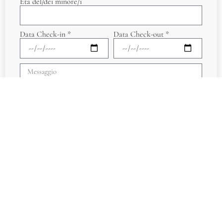
Età del/dei minore/i
Data Check-in *
Data Check-out *
Accetto
l'informativa sulla Privacy Policy
*
Invia