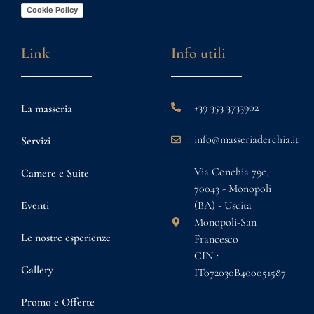
Cookie Policy
Link
Info utili
+39 353 3733902
La masseria
info@masseriaderchia.it
Servizi
Via Conchia 79c,
Camere e Suite
70043 - Monopoli
Eventi
(BA) - Uscita
Monopoli-San
Le nostre esperienze
Francesco
CIN :
Gallery
IT072030B400051587
Promo e Offerte