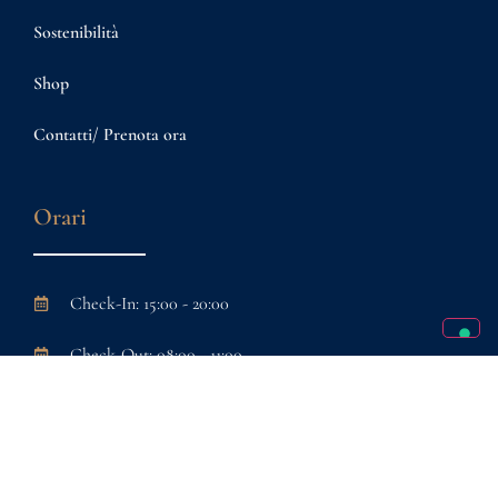
Sostenibilità
Shop
Contatti/ Prenota ora
Orari
Check-In: 15:00 - 20:00
Check-Out: 08:00 - 11:00
© Copyright 2026 | Masseria D’Erchia | P.IVA 08260050722
powered by
Comma3